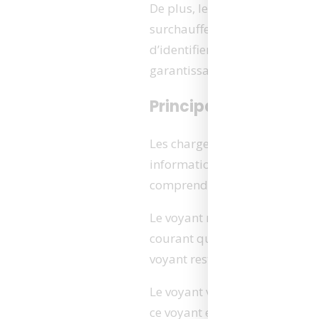
De plus, les voyants lumineux 
surchauffe ou une défaillance 
d’identifier rapidement ces p
garantissant ainsi la sécurité
Principales couleurs
Les chargeurs Makita utilise
informations : le rouge et le ve
comprendre pour utiliser effi
Le voyant rouge indique génér
courant que les utilisateurs v
voyant reste allumé jusqu’à ce
Le voyant vert, en revanche, i
ce voyant est allumé, cela sig