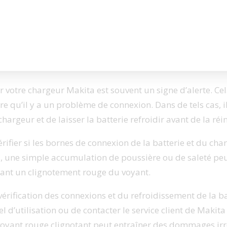
 clignote en rouge ?
r votre chargeur Makita est souvent un signe d’alerte. Cel
re qu’il y a un
problème de connexion
. Dans de tels cas, i
argeur et de laisser la batterie refroidir avant de la réin
érifier
si les bornes de connexion
de la batterie et du cha
s, une simple
accumulation de poussière ou de saleté
peu
nt un clignotement rouge du voyant.
érification des connexions et du refroidissement de la batt
 d’utilisation ou de contacter le service client de Makita
voyant rouge clignotant peut entraîner des dommages
irr