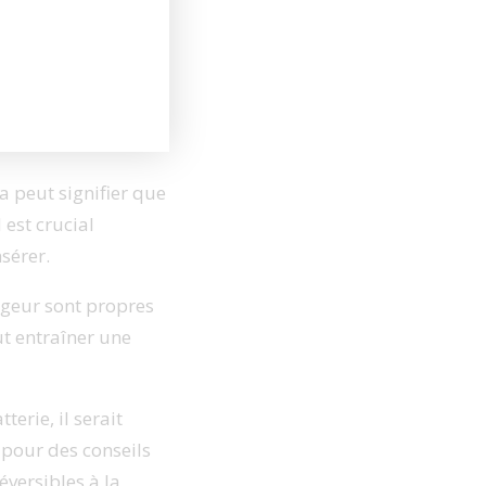
a peut signifier que
l est crucial
sérer.
rgeur sont propres
t entraîner une
erie, il serait
 pour des conseils
éversibles à la