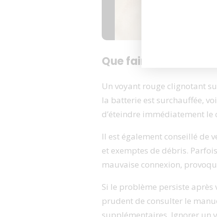
Que faire si le voyant
Un
voyant rouge clignotant
su
la batterie est surchauffée, voi
d’éteindre immédiatement le ch
Il est également conseillé de v
et exemptes de débris. Parfoi
mauvaise connexion, provoqua
Si le problème persiste après v
prudent de consulter le manuel
supplémentaires. Ignorer un