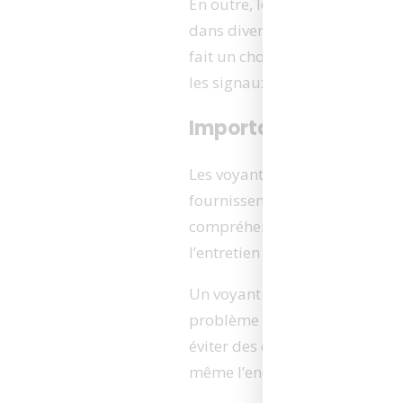
En outre, le
design ergonomiq
dans divers environnements de
fait un choix de prédilection
les
signaux que ces chargeurs
Importance de la sig
Les voyants lumineux sur un 
fournissent des informations es
compréhension de ces signaux 
l’entretien et l’utilisation de le
Un
voyant lumineux peut indi
problème technique empêche la
éviter des erreurs coûteuses, t
même l’endommager de manièr