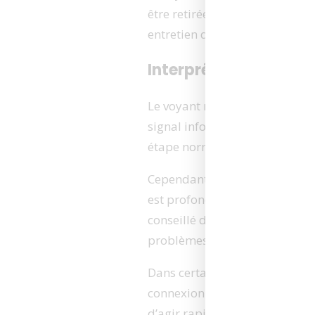
être retirée pour être utilisé
entretien de vos batteries Mak
Interpréter le voyan
Le voyant rouge sur un charg
signal informe l’utilisateur q
étape normale et attendue dan
Cependant, si
le voyant rouge
est profondément déchargée ou 
conseillé
de surveiller la tem
problèmes sous-jacents.
Dans certaines situations, un
connexion défectueuse ou une 
d’agir rapidement pour diag