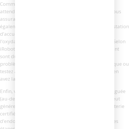
Commencez par retirer la batterie de l’appareil,
attendez quelques minutes, puis réinsérez-la en vous
assurant qu’elle est bien enclenchée. Nettoyez
également les bornes de contact sur le robot et la station
d’accueil à l’aide d’un chiffon sec – la poussière ou
l’oxydation peut empêcher une bonne connexion. Selon
iRobot, plus de 70 % des cas d’erreur de chargement
sont dus à des contacts sales ou mal alignés. Si le
problème persiste, essayez une autre prise électrique ou
testez avec une autre base de chargement si vous en
avez la possibilité.
Enfin, vérifiez l’état de la batterie : une batterie fatiguée
(au-delà de 18 à 24 mois d’utilisation régulière) peut
générer cette alerte. Le remplacement par une batterie
certifiée iRobot est recommandé pour éviter
d’endommager d’autres composants. En suivant ces
étapes simples, vous maximisez vos chances de