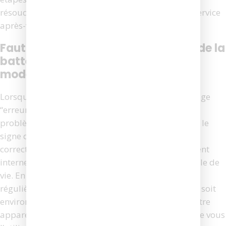
résoudre rapidement l’erreur sans recourir à un service
après-vente.
Faut-il envisager le remplacement de la
batterie et comment choisir le bon
modèle
Lorsque votre aspirateur Roomba affiche le message
“erreur de chargement 3”, cela peut indiquer un
problème lié à la batterie. Cette erreur est souvent le
signe que la batterie ne parvient plus à se charger
correctement, soit en raison d’un dysfonctionnement
interne, soit parce qu’elle a atteint la fin de son cycle de
vie. En moyenne, une batterie lithium-ion utilisée
régulièrement a une durée de vie de 18 à 24 mois, soit
environ 300 à 400 cycles de charge complets. Si votre
appareil présente fréquemment cette erreur et que vous