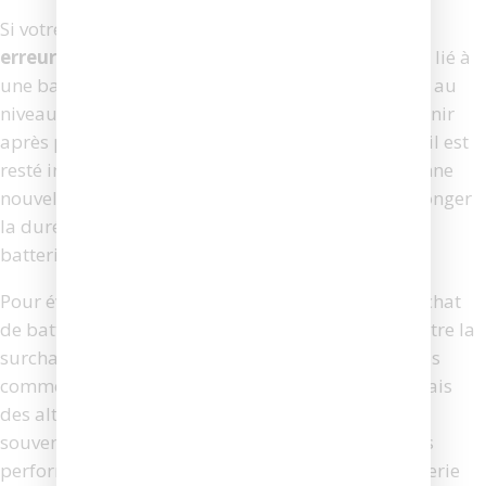
Si votre aspirateur intelligent affiche une
Roomba
erreur de chargement 3
, le problème est souvent lié à
une batterie défectueuse ou à un mauvais contact au
niveau des bornes de chargement. Cela peut survenir
après plusieurs années d’utilisation ou si l’appareil est
resté inutilisé pendant une longue période. La bonne
nouvelle, c’est qu’il est tout à fait possible de prolonger
la durée de vie de votre Roomba en remplaçant sa
batterie par un modèle compatible et fiable.
Pour éviter les mauvaises surprises, privilégiez l’achat
de batteries certifiées, dotées d’une protection contre la
surcharge et la surchauffe. Des marques reconnues
comme iRobot proposent des modèles officiels, mais
des alternatives compatibles existent également,
souvent 20 à 30 % moins chères tout en offrant des
performances similaires. Veillez à choisir une batterie