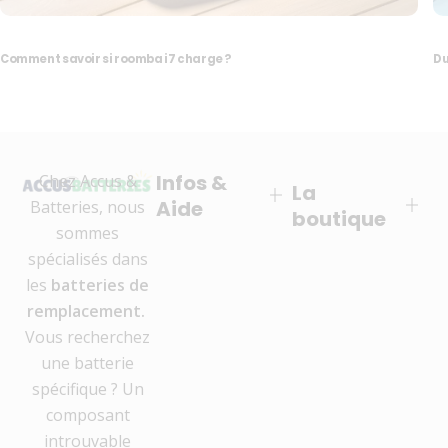
Comment savoir si roomba i7 charge​ ?
Du
Infos &
Chez Accus &
La
Aide
Batteries, nous
boutique
sommes
spécialisés dans
les
batteries de
remplacement.
Vous recherchez
une batterie
spécifique ? Un
composant
introuvable