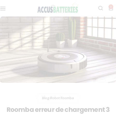
0
Dyson
Notre histoire
Roomba
FAQs
Bosch
Makita
Ryobi
Blog iRobot Roomba
Roomba erreur de chargement 3​