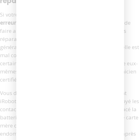
réparateur spécialisé
Si votre aspirateur intelligent affiche une
Roomba
erreur de chargement 3
, il est parfois préférable de
faire appel à un professionnel au lieu de tenter des
réparations hasardeuses. Cette erreur indique
généralement un problème lié à la batterie – soit elle est
mal connectée, soit elle est en fin de vie. Bien que
certains utilisateurs puissent remplacer la batterie eux-
mêmes, dans certains cas, l’intervention d’un technicien
certifié s’avère plus sécurisante et durable.
Vous devriez envisager de contacter le service client
iRobot ou un réparateur agréé si, après avoir nettoyé les
contacts de charge, réinitialisé l’appareil et remplacé la
batterie, le message d’erreur persiste. En effet, une carte
mère défectueuse ou un circuit de charge interne
endommagé peut être à l’origine du problème. D’après