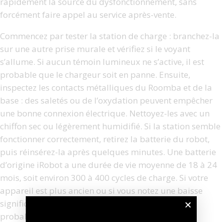
rapidement la source du dysfonctionnement, sans
forcément faire appel au service après-vente.
Commencez par tester la station de charge : branchez-la
sur une autre prise murale et vérifiez si le voyant
s’allume. Si aucun témoin lumineux ne s’active, il est
probable que le chargeur soit en panne. Ensuite,
inspectez les contacts métalliques du Roomba et de la
base : des saletés ou de l’oxydation peuvent empêcher
une bonne connexion électrique. Nettoyez-les avec un
chiffon sec ou légèrement humidifié. Si la station semble
fonctionner correctement, retirez la batterie du robot,
puis réinsérez-la après quelques minutes. Une batterie
d’origine iRobot a une durée de vie moyenne de 18 à 24
mois, soit environ 300 à 400 cycles de charge. Si votre
appareil est plus ancien ou si vous notez une baisse
significative de l’autonomie, la batterie est
probablement en fin de vie.