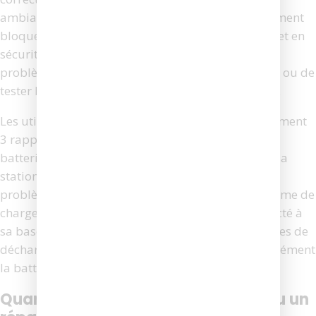
ambiante trop basse (inférieure à 5°C) peut également
bloquer la charge, car la batterie lithium-ion se met en
sécurité. Si aucune de ces vérifications ne résout le
problème, il peut être utile de réinitialiser le robot ou de
tester la tension de la batterie avec un multimètre.
Les utilisateurs ayant rencontré l’erreur de chargement
3 rapportent souvent que le remplacement de la
batterie (environ 40 à 80 € selon le modèle) ou de la
station d’accueil peut résoudre définitivement le
problème. Pour prolonger la durée de vie du système de
charge, il est conseillé de laisser le Roomba connecté à
sa base lorsqu’il n’est pas utilisé et d’éviter les cycles de
décharge complète fréquents, qui usent prématurément
la batterie.
Quand contacter le service client ou un