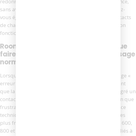
redonnez à votre robot aspirateur toute sa puissance,
sans avoir à investir dans un appareil neuf. Assurez-
vous également de nettoyer régulièrement les contacts
de charge avec un chiffon sec pour maintenir un bon
fonctionnement à long terme.
Roomba erreur de chargement 3 : que
faire en priorité pour retrouver un usage
normal
Lorsque votre aspirateur Roomba affiche le message «
erreur de chargement 3 », cela signifie généralement
que la batterie ne se charge pas correctement malgré un
contact apparent avec la base. Cette anomalie, bien que
frustrante, peut souvent être résolue sans assistance
technique. Selon iRobot, ce code d’erreur est l’un des
plus fréquents sur les modèles Roomba des séries 600,
800 et i, affectant jusqu’à 12 % des retours en SAV liés à