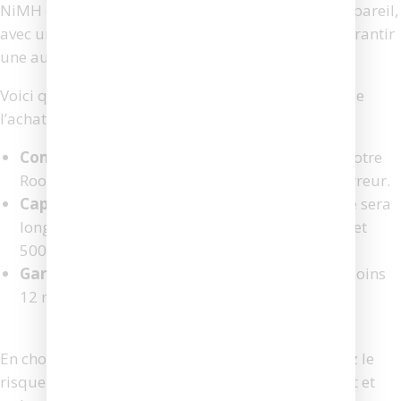
NiMH ou Lithium-ion, selon le modèle de votre appareil,
avec une capacité minimale de 3000 mAh pour garantir
une autonomie optimale.
Voici quelques critères à prendre en compte lors de
l’achat :
Compatibilité :
vérifiez la référence exacte de votre
Roomba (ex. 600, 800 ou i7) pour éviter toute erreur.
Capacité :
plus elle est élevée, plus l’autonomie sera
longue. Un bon compromis se situe entre 3000 et
5000 mAh.
Garantie :
privilégiez les vendeurs offrant au moins
12 mois de garantie pour plus de sécurité.
En choisissant une batterie adaptée, vous réduisez le
risque de voir réapparaître l’erreur de chargement et