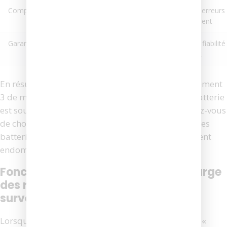
Compatibilité
Modèle exact du
Évite les erreurs
Roomba
chargement
Garantie
6 mois à 1 an
Gage de fiabilité
fabricant
En résumé, si votre robot affiche l’erreur de chargement
3 de manière récurrente, le remplacement de la batterie
est souvent une solution simple et efficace. Assurez-vous
de choisir un modèle adapté, de qualité, et évitez les
batteries à bas prix sans certification, qui pourraient
endommager votre appareil à long terme.
Fonctionnement du système de charge
des robots Roomba et éléments à
surveiller
Lorsque votre robot aspirateur affiche le message «