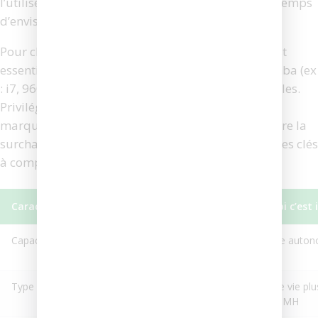
l’utilisez depuis plus de deux ans, il est peut-être temps
d’envisager un remplacement de la batterie.
Pour choisir une batterie compatible et fiable, il est
essentiel de vérifier le modèle exact de votre Roomba (ex
: i7, 960, e5), car les batteries ne sont pas universelles.
Privilégiez les batteries certifiées par iRobot ou les
marques reconnues disposant de protections contre la
surchauffe et les surtensions. Voici quelques critères clés
à comparer :
Caractéristique
Valeur recommandée
Pourquoi c’est
Capacité (mAh)
3000 mAh ou plus
Offre une auto
étendue
Type
Lithium-ion
Durée de vie plu
que le NiMH