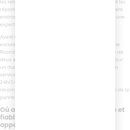
les retours utilisateurs sur les forums spécialisés et les
réponses du support officiel, ces pannes représentent
environ 20 % des cas liés à l’erreur 3 et nécessitent une
expertise technique approfondie.
Avant toute démarche, vérifiez si votre Roomba est
encore sous garantie. Les modèles récents comme le
Roomba i7+ ou le s9+ bénéficient d’une couverture de
deux ans, incluant les pièces et la main-d’œuvre. Pour
un diagnostic rapide, le support iRobot propose un
service d’assistance en ligne interactif, accessible
24h/24, qui peut orienter vers une solution ou
recommander l’envoi en atelier selon la complexité de la
panne.
Où acheter une batterie compatible et
fiable pour redonner vie à votre
appareil