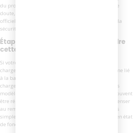
du problème sans démontage complexe. En cas de
doute, privilégiez toujours les pièces détachées
officielles iRobot pour garantir la compatibilité et la
sécurité de votre appareil.
Étapes simples à suivre pour résoudre
cette panne chez soi
Si votre aspirateur Roomba affiche une “erreur de
chargement 3”, il s’agit généralement d’un problème lié
à la batterie ou à la connexion avec la base de
chargement. Cette panne est fréquente sur certains
modèles comme le Roomba i7 ou le 960, et peut souvent
être résolue sans assistance technique. Avant de penser
au remplacement de pièces, quelques vérifications
simples peuvent suffire à remettre votre appareil en état
de fonctionnement.