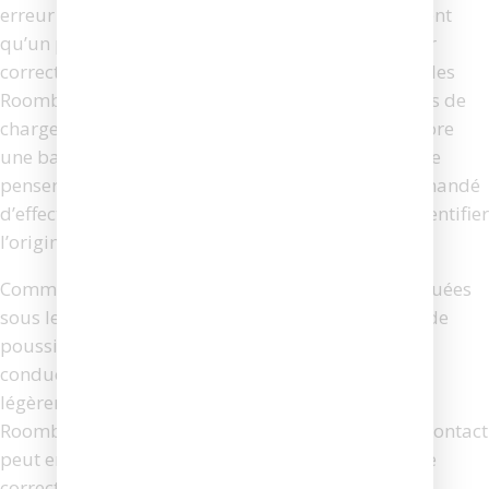
erreur de chargement 3 », cela signifie généralement
qu’un problème empêche la batterie de se charger
correctement. Cette alerte, fréquente sur les modèles
Roomba, peut avoir plusieurs causes : des contacts de
charge obstrués, une batterie défectueuse ou encore
une base de chargement mal positionnée. Avant de
penser au remplacement des pièces, il est recommandé
d’effectuer quelques vérifications simples pour identifier
l’origine du dysfonctionnement.
Commencez par inspecter les bornes de charge situées
sous le robot et sur la base d’accueil. Des résidus de
poussière ou d’oxydation peuvent nuire à la
conductivité. Nettoyez-les avec un chiffon sec ou
légèrement humidifié. Vérifiez également que le
Roomba est bien aligné sur sa base : un mauvais contact
peut empêcher la charge, même si le robot semble
correctement posé. Selon iRobot, une température