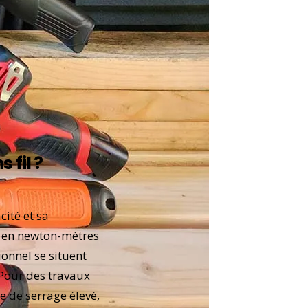
 fil ?
cité et sa
et en newton-mètres
onnel se situent
 Pour des travaux
e de serrage élevé,