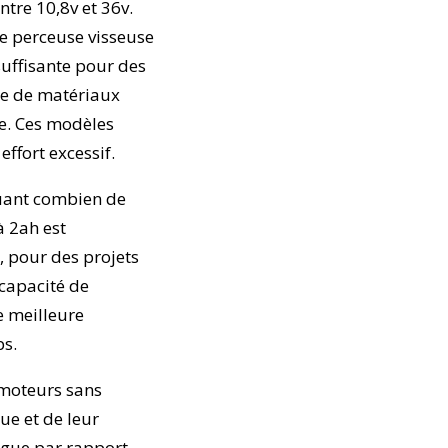
tre 10,8v et 36v.
ne perceuse visseuse
suffisante pour des
ge de matériaux
e. Ces modèles
ffort excessif.
quant combien de
à 2ah est
, pour des projets
 capacité de
e meilleure
ps.
 moteurs sans
ue et de leur
ngue par rapport