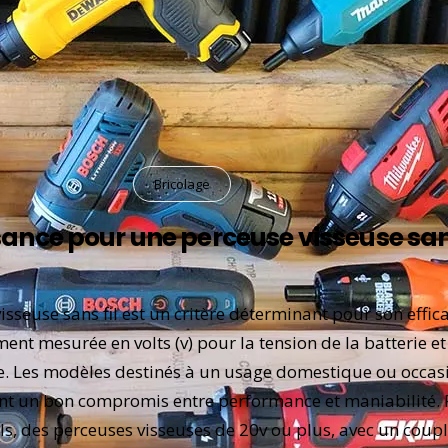
Bricolage
ance pour une perceuse visseuse sans
sseuse sans fil est un critère déterminant pour son effica
ment mesurée en volts (v) pour la tension de la batterie 
e. Les modèles destinés à un usage domestique ou occasi
rant un bon compromis entre performance et maniabilité.
ls, des perceuses visseuses de 20v ou plus, avec un coupl