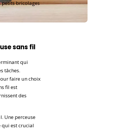
 petits bricolages
se sans fil
terminant qui
s tâches.
our faire un choix
 fil est
rnissent des
til. Une perceuse
 qui est crucial