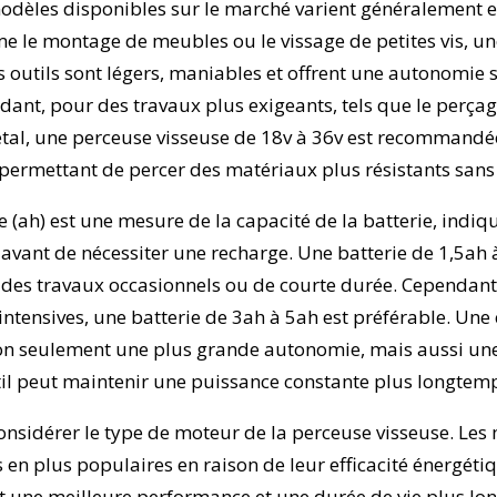
modèles disponibles sur le marché varient généralement en
e le montage de meubles ou le vissage de petites vis, u
es outils sont légers, maniables et offrent une autonomie 
dant, pour des travaux plus exigeants, tels que le perça
tal, une perceuse visseuse de 18v à 36v est recommandé
permettant de percer des matériaux plus résistants sans e
e (ah) est une mesure de la capacité de la batterie, indi
 avant de nécessiter une recharge. Une batterie de 1,5ah 
des travaux occasionnels ou de courte durée. Cependant
 intensives, une batterie de 3ah à 5ah est préférable. Une
non seulement une plus grande autonomie, mais aussi un
til peut maintenir une puissance constante plus longtem
considérer le type de moteur de la perceuse visseuse. Les
s en plus populaires en raison de leur efficacité énergétiq
nt une meilleure performance et une durée de vie plus lo