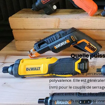
Quelle puiss
La puissance d’une perceuse vi
polyvalence. Elle est générale
(nm) pour le couple de serrag
souvent entre 12v et 18v, off
plus intensifs ou professionne