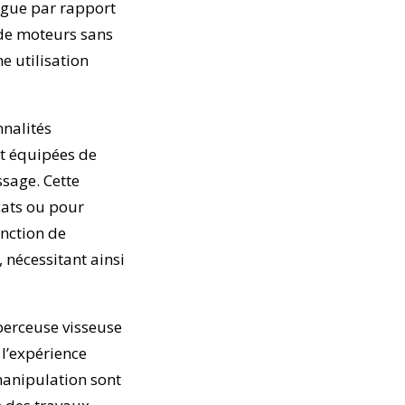
ngue par rapport
 de moteurs sans
e utilisation
nnalités
nt équipées de
ssage. Cette
cats ou pour
onction de
 nécessitant ainsi
 perceuse visseuse
l’expérience
 manipulation sont