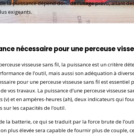
e la puissance dépend donc de l’usage prévu, allant des
lus exigeants.
nce nécessaire pour une perceuse visseu
 perceuse visseuse sans fil, la puissance est un critère dé
rformance de l’outil, mais aussi son adéquation à diverse
saire pour une perceuse visseuse sans fil est essentiel p
té de vos travaux. La puissance d’une perceuse visseuse sans
 (v) et en ampères-heures (ah), deux indicateurs qui fou
ur les capacités de l’outil.
de la batterie, ce qui se traduit par la force brute de l’ou
ion plus élevée sera capable de fournir plus de couple, ce