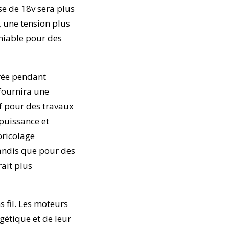
e de 18v sera plus
 une tension plus
aniable pour des
urée pendant
 fournira une
f pour des travaux
 puissance et
bricolage
tandis que pour des
rait plus
 fil. Les moteurs
rgétique et de leur