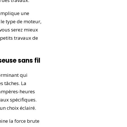
n des travaux.
 implique une
 le type de moteur,
 vous serez mieux
 petits travaux de
euse sans fil
terminant qui
s tâches. La
n ampères-heures
vaux spécifiques.
un choix éclairé.
ine la force brute