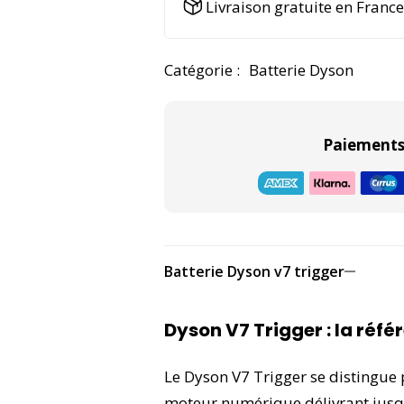
Livraison gratuite en Franc
e
r
n
Catégorie :
Batterie Dyson
a
t
i
Paiements 
v
e
:
Batterie Dyson v7 trigger
Dyson V7 Trigger : la réfé
Le Dyson V7 Trigger se distingue 
moteur numérique délivrant jusq