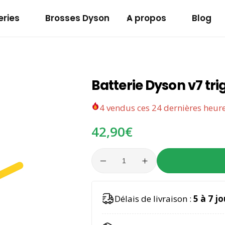
eries
Brosses Dyson
A propos
Blog
Batterie Makita 12v
Batterie Dyson v7 tri
4
vendus ces 24 dernières heur
42,90
€
A
Délais de livraison :
5 à 7 jo
l
t