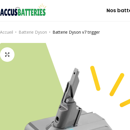
Nos batt
Dyson
Notre histoire
Accueil
Batterie Dyson
Batterie Dyson v7 trigger
Roomba
FAQs
Bosch
Makita
Ryobi