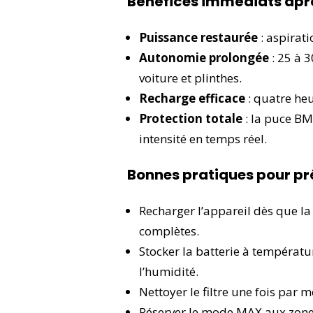
Bénéfices immédiats ap
Puissance restaurée
: aspirat
Autonomie prolongée
: 25 à 
voiture et plinthes.
Recharge efficace
: quatre heu
Protection totale
: la puce BM
intensité en temps réel.
Bonnes pratiques pour pré
Recharger l’appareil dès que la 
complètes.
Stocker la batterie à températur
l’humidité.
Nettoyer le filtre une fois par 
Réserver le mode MAX aux zones