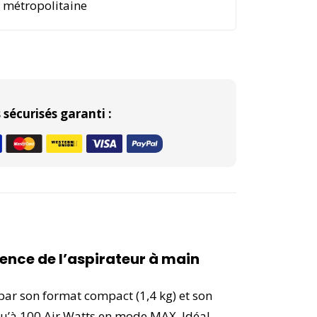
e métropolitaine
sécurisés garanti :
rence de l’aspirateur à main
par son format compact (1,4 kg) et son
u’à 100 Air Watts en mode MAX. Idéal