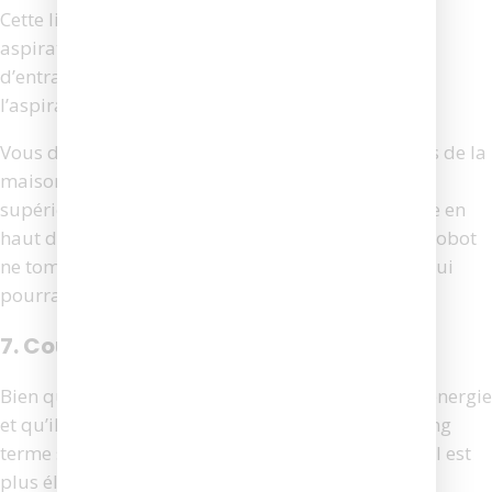
Cette limitation implique la nécessité d’avoir un
aspirateur robot pour chaque étage afin d’éviter
d’entraver la commodité de déplacer vous-même
l’aspirateur robot d’un étage à l’autre.
Vous devez également faire attention aux escaliers de la
maison si l’aspirateur robot se trouve à un niveau
supérieur. Vous devrez peut-être fixer une barrière en
haut de vos escaliers pour éviter que l’aspirateur robot
ne tombe accidentellement dans les escaliers, ce qui
pourrait endommager l’appareil.
7. Coût initial plus élevé
Bien que l’aspirateur robot soit plus économe en énergie
et qu’il vous permette de faire des économies à long
terme sur votre facture d’électricité, son coût initial est
plus élevé que celui d’un aspirateur balai.