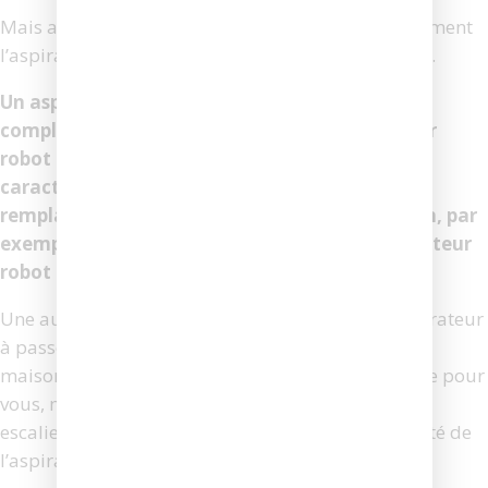
Mais avant de sauter le pas, il est bon de voir comment
l’aspirateur robot se positionne sur d’autres plans.
Un aspirateur robot ne peut pas remplacer
complètement un aspirateur balai. L’aspirateur
robot ne dispose pas actuellement des
caractéristiques essentielles qui en feraient un
remplaçant suffisant. La puissance d’aspiration, par
exemple, est beaucoup plus faible sur un aspirateur
robot que sur un aspirateur balai.
Une autre limitation est l’incapacité du robot aspirateur
à passer d’un étage à l’autre de la maison. Si votre
maison est de plain-pied, ce n’est pas un problème pour
vous, mais si vous avez plusieurs niveaux avec des
escaliers, vous ne pouvez pas profiter de la capacité de
l’aspirateur robot à “régler et oublier”.