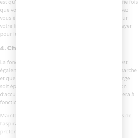
est qu’il fonctionne entièrement en mains libres. Une fois
que vous avez mis l’appareil en marche, vous pouvez
vous éloigner et vous consacrer à d’autres tâches sur
votre liste de choses à faire. Il n’y a pas de prix à payer
pour le temps gagné et utilisé ailleurs.
4. Chargement automatique
La fonction d’auto-recharge de l’aspirateur robot est
également très pratique. Si votre appareil est en marche
et que le travail n’est pas terminé avant que la charge
soit épuisée, l’aspirateur robot retourne à sa station
d’accueil et se recharge. Une fois chargé, il continuera à
fonctionner jusqu’à ce que la tâche soit terminée.
Maintenant que nous avons examiné les avantages de
l’aspirateur robot, plongeons un peu plus
profondément dans ses inconvénients.