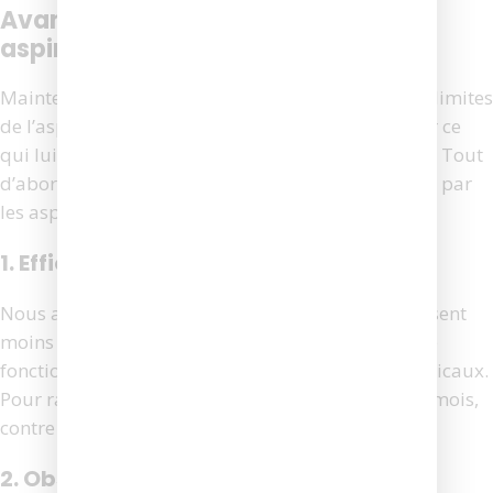
Avantages et inconvénients d’un
aspirateur robot
Maintenant que nous avons abordé certaines des limites
de l’aspirateur robot, vous pouvez vous demander ce
qui lui manque par rapport à un aspirateur balai. Tout
d’abord, examinons certains des avantages offerts par
les aspirateurs robots.
1. Efficacité énergétique
Nous avons établi que les aspirateurs robots utilisent
moins d’énergie et coûtent donc moins cher à faire
fonctionner et à entretenir que les aspirateurs verticaux.
Pour rafraîchir, cela représente 0,23€ à 0,94€ par mois,
contre 7,80€ à 16,80€ par mois.
2. Obstacles