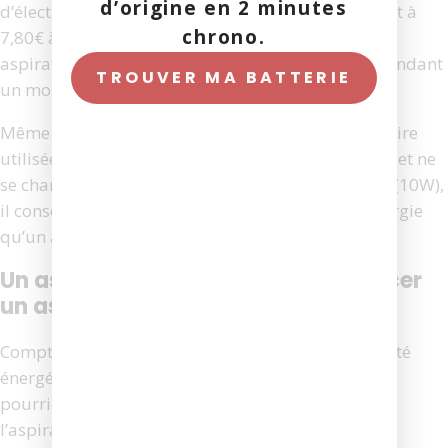
d’origine en 2 minutes
d’électricité par heure d’utilisation, ce qui équivaut à
chrono.
7,80€ à 16,80€ si vous faites fonctionner votre
aspirateur balai pendant 2 heures chaque jour pendant
TROUVER MA BATTERIE
un mois.
Même en tenant compte de l’énergie supplémentaire
utilisée pour qu’un aspirateur robot soit connecté et ne
se charge pas (5W) ou pour maintenir une charge (10W),
il consomme toujours environ 15 fois moins d’énergie
qu’un aspirateur balai.
Un aspirateur robot peut-il remplacer
un aspirateur balai ?
Compte tenu de ses avantages en termes d’efficacité
énergétique et de coût mensuel d’entretien, vous
pourriez envisager d’abandonner complètement
l’aspirateur balai au profit de l’aspirateur robot.