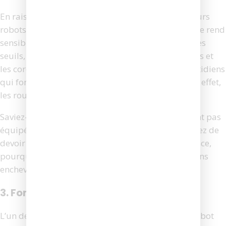
En raison de la conception minimale des aspirateurs
robots, les roues de l’appareil sont petites, ce qui le rend
sensible aux obstructions dans toute la maison. Les
seuils, les glands des tapis, les extrémités des tapis et
les cordons d’alimentation sont des éléments quotidiens
qui font que les aspirateurs robots se coincent. En effet,
les roues et les brosses peuvent s’emmêler.
Saviez-vous que tous les aspirateurs robots ne sont pas
équipés de rouleaux-brosses ? Si vous en avez assez de
devoir nettoyer les rouleaux-brosses en permanence,
pourquoi ne pas envisager un aspirateur robot sans
enchevêtrement ? Découvrez les 3 meilleurs ici.
3. Fonctionnement mains libres
L’un des plus grands avantages d’un aspirateur robot