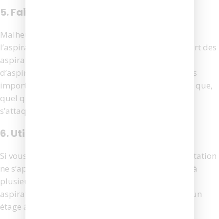
5. Faible puissance d’aspiration
Malheureusement, la puissance d’aspiration de
l’aspirateur robot est inférieure à celle de la plupart des
aspirateurs verticaux. Cette faible puissance
d’aspiration peut poser problème en cas de dégâts
importants ou de tapis épais. Vous voulez être sûr que,
quel que soit l’appareil que vous utilisez, il peut
s’attaquer à tous les travaux de nettoyage.
6. Utilisation sur un seul étage
Si vous avez une maison à un seul étage, cette limitation
ne s’applique pas à vous. Cependant, les maisons à
plusieurs étages présentent un dilemme pour un
aspirateur robot. L’appareil ne peut pas passer d’un
étage à l’autre sans aide.