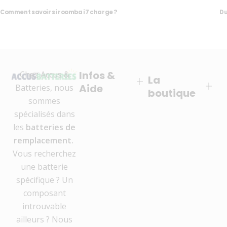
Comment savoir si roomba i7 charge​ ?
Du
Infos &
Chez Accus &
La
Aide
Batteries, nous
boutique
sommes
spécialisés dans
les
batteries de
remplacement.
Vous recherchez
une batterie
spécifique ? Un
composant
introuvable
ailleurs ? Nous