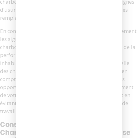
charbons sont fissurés, cassés ou présentent des signes
d’usure inégale, il est également recommandé de les
remplacer.
En conclusion, il est essentiel de surveiller attentivement
les signes indiquant qu’il est temps de changer le
charbon de votre visseuse Makita. Une diminution de la
performance, des étincelles excessives, des bruits
inhabituels, une surchauffe et une inspection visuelle
des charbons sont autant d’indicateurs à prendre en
compte. En remplaçant les charbons usés en temps
opportun, vous pouvez garantir le bon fonctionnement
de votre visseuse et prolonger sa durée de vie, tout en
évitant des pannes coûteuses et des interruptions de
travail.
Conseils D’entretien Après Avoir
Changé Le Charbon De Votre Visseuse