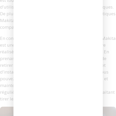
est toujours recommandé de consulter le manuel
d’utilisation de l’outil pour des instructions spécifiques.
De plus, l’utilisation de pièces de rechange authentiques
Makita est fortement conseillée pour garantir la
compatibilité et la durabilité de l’outil.
En conclusion, changer le charbon d’une visseuse Makita
est une opération relativement simple qui peut être
réalisée en suivant quelques étapes méthodiques. En
prenant soin de débrancher l’outil, de localiser et de
retirer les charbons usés, de nettoyer le logement et
d’installer correctement les nouveaux charbons, vous
pouvez prolonger la durée de vie de votre visseuse et
maintenir ses performances. Cette maintenance
régulière est essentielle pour tout utilisateur souhaitant
tirer le meilleur parti de son équipement Makita.