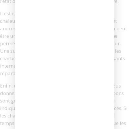
l’état des charbons et de les remplacer si nécessaire.
Il est également important de prêter attention à la
chaleur générée par votre visseuse. Si l’outil devient
anormalement chaud pendant son utilisation, cela peut
être un signe que les charbons sont usés et qu’ils ne
permettent plus une bonne dissipation de la chaleur.
Une surchauffe peut non seulement endommager les
charbons eux-mêmes, mais aussi d’autres composants
internes de la visseuse, ce qui peut entraîner des
réparations coûteuses.
Enfin, une inspection visuelle des charbons peut vous
donner une indication claire de leur état. Les charbons
sont généralement équipés d’une ligne d’usure qui
indique la limite à laquelle ils doivent être remplacés. Si
les charbons sont usés au-delà de cette ligne, il est
temps de les changer. De plus, si vous constatez que les