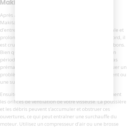
Makita
Après avoir remplacé le charbon de votre visseuse
Makita, il est essentiel de suivre quelques conseils
d’entretien pour garantir une performance optimale et
prolonger la durée de vie de votre outil. Tout d’abord, il
est crucial de vérifier régulièrement l’état des charbons.
Bien que vous veniez de les changer, une inspection
périodique permet de s’assurer qu’ils ne s’usent pas
prématurément. Une usure rapide pourrait indiquer un
problème sous-jacent, tel qu’un mauvais alignement ou
une surcharge de l’outil.
Ensuite, il est recommandé de nettoyer régulièrement
les orifices de ventilation de votre visseuse. La poussière
et les débris peuvent s’accumuler et obstruer ces
ouvertures, ce qui peut entraîner une surchauffe du
moteur. Utilisez un compresseur d’air ou une brosse