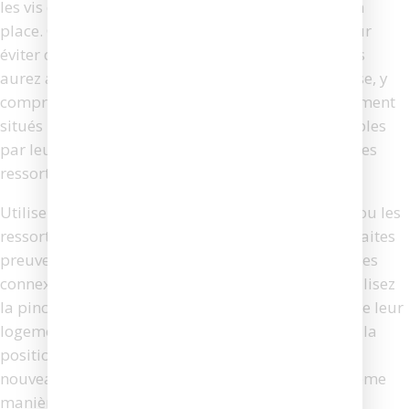
les vis qui maintiennent le boîtier de la visseuse en
place. Conservez les vis dans un petit récipient pour
éviter de les perdre. Une fois le boîtier ouvert, vous
aurez accès aux composants internes de la visseuse, y
compris les charbons. Les charbons sont généralement
situés près du moteur et sont facilement identifiables
par leur forme rectangulaire et leur connexion à des
ressorts ou des fils.
Utilisez le tournevis plat pour déconnecter les fils ou les
ressorts qui maintiennent les charbons en place. Faites
preuve de délicatesse pour éviter d’endommager les
connexions. Une fois les charbons déconnectés, utilisez
la pince à bec effilé pour les retirer délicatement de leur
logement. Il est important de noter l’orientation et la
position des charbons avant de les retirer, car les
nouveaux charbons devront être installés de la même
manière.