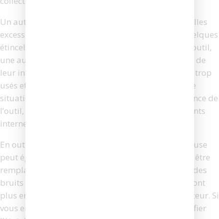
collecteur, ce qui entraîne une perte d’efficacité.
Un autre signe à surveiller est l’apparition d’étincelles
excessives à l’intérieur de la visseuse. Bien que quelques
étincelles soient normales lors de l’utilisation de l’outil,
une augmentation significative de leur nombre ou de
leur intensité peut indiquer que les charbons sont trop
usés et ne font plus correctement leur travail. Cette
situation peut non seulement réduire la performance de
l’outil, mais aussi endommager d’autres composants
internes si elle n’est pas traitée rapidement.
En outre, un bruit inhabituel provenant de la visseuse
peut également signaler que les charbons doivent être
remplacés. Les charbons usés peuvent provoquer des
bruits de grincement ou de frottement, car ils ne sont
plus en mesure de glisser en douceur sur le collecteur. Si
vous entendez de tels bruits, il est conseillé de vérifier