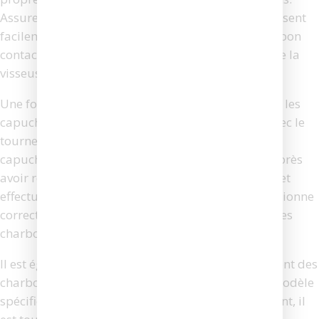
Assurez-vous qu’ils sont bien en place et qu’ils glissent
facilement dans leur logement. Cela garantira un bon
contact électrique et une performance optimale de la
visseuse.
Une fois les nouveaux charbons installés, replacez les
capuchons de charbon et serrez-les fermement avec le
tournevis. Il est crucial de ne pas trop serrer les
capuchons pour éviter d’endommager les filets. Après
avoir replacé les capuchons, branchez la visseuse et
effectuez un test de fonctionnement. Si l’outil fonctionne
correctement, cela signifie que le remplacement des
charbons a été effectué avec succès.
Il est également utile de savoir que le remplacement des
charbons peut varier légèrement en fonction du modèle
spécifique de votre visseuse Makita. Par conséquent, il