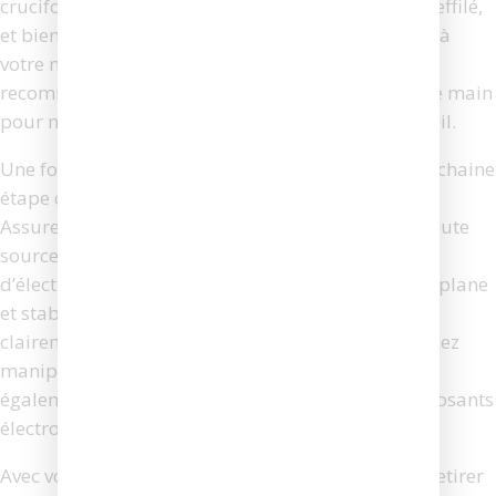
cruciforme, d’un tournevis plat, d’une pince à bec effilé,
et bien sûr, des charbons de rechange spécifiques à
votre modèle de visseuse Makita. Il est également
recommandé d’avoir un chiffon propre à portée de main
pour nettoyer les composants internes de l’appareil.
Une fois que vous avez réuni tous les outils, la prochaine
étape consiste à préparer votre espace de travail.
Assurez-vous que la visseuse est débranchée de toute
source d’alimentation pour éviter tout risque
d’électrocution. Placez la visseuse sur une surface plane
et stable, de préférence bien éclairée, afin de voir
clairement les différentes pièces et vis que vous allez
manipuler. Utiliser un tapis antistatique peut
également être bénéfique pour protéger les composants
électroniques de l’appareil.
Avec votre tournevis cruciforme, commencez par retirer