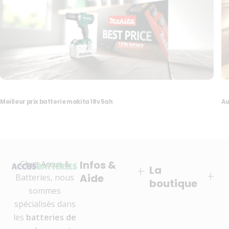
Meilleur prix batterie makita 18v 5ah​
Au
Infos &
Chez Accus &
La
Aide
Batteries, nous
boutique
sommes
spécialisés dans
les
batteries de