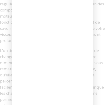
régulier pour fonctionner de manière optimale. L’un des
composants essentiels de ces outils est le charbon
moteur, qui joue un rôle crucial dans le bon
fonctionnement de l’appareil. Il est donc important de
savoir quand il est temps de changer le charbon de votre
visseuse Makita pour éviter des pannes inattendues et
prolonger la durée de vie de votre outil.
L’un des premiers signes indiquant qu’il est temps de
changer le charbon de votre visseuse Makita est une
diminution notable de la performance de l’outil. Si vous
remarquez que votre visseuse perd de la puissance,
qu’elle tourne plus lentement ou qu’elle a du mal à
percer ou visser des matériaux qu’elle manipulait
facilement auparavant, cela peut être un indicateur que
les charbons sont usés. En effet, les charbons usés ne
permettent pas un bon contact électrique avec le