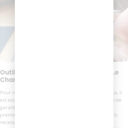
Outils Nécessaires Pour Remplacer Le
Charbon De Votre Visseuse Makita
Pour remplacer le charbon de votre visseuse Makita, il
est essentiel de disposer des outils appropriés afin de
garantir une intervention efficace et sécurisée. La
première étape consiste à rassembler tous les outils
nécessaires. Vous aurez besoin d’un tournevis