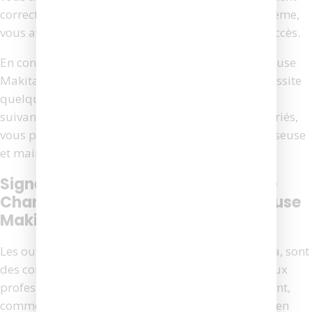
correctement. Si la visseuse fonctionne sans problème,
vous avez réussi à remplacer les charbons avec succès.
En conclusion, remplacer le charbon de votre visseuse
Makita est une tâche relativement simple qui nécessite
quelques outils de base et un peu de patience. En
suivant ces étapes et en utilisant les outils appropriés,
vous pouvez prolonger la durée de vie de votre visseuse
et maintenir son efficacité.
Signes Indiquant Qu’il Est Temps De
Changer Le Charbon De Votre Visseuse
Makita
Les outils électriques, tels que les visseuses Makita, sont
des compagnons indispensables pour de nombreux
professionnels et amateurs de bricolage. Cependant,
comme tout équipement, ils nécessitent un entretien