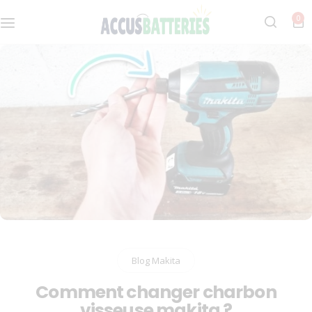
0
Dyson
Notre histoire
Roomba
FAQs
Bosch
Makita
Ryobi
Blog Makita
Comment changer charbon
visseuse makita ?