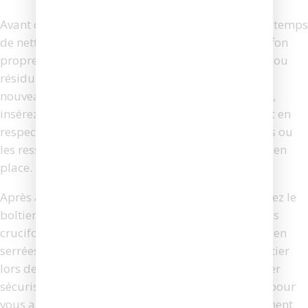
Avant d’installer les nouveaux charbons, prenez le temps
de nettoyer le logement des charbons avec un chiffon
propre. Cela permettra d’éliminer toute poussière ou
résidu qui pourrait affecter le fonctionnement des
nouveaux charbons. Une fois le nettoyage effectué,
insérez les nouveaux charbons dans leur logement en
respectant l’orientation initiale. Reconnectez les fils ou
les ressorts pour sécuriser les nouveaux charbons en
place.
Après avoir installé les nouveaux charbons, replacez le
boîtier de la visseuse et revissez-le avec le tournevis
cruciforme. Assurez-vous que toutes les vis sont bien
serrées pour éviter tout jeu ou mouvement du boîtier
lors de l’utilisation de la visseuse. Une fois le boîtier
sécurisé, branchez la visseuse et effectuez un test pour
vous assurer que les nouveaux charbons fonctionnent