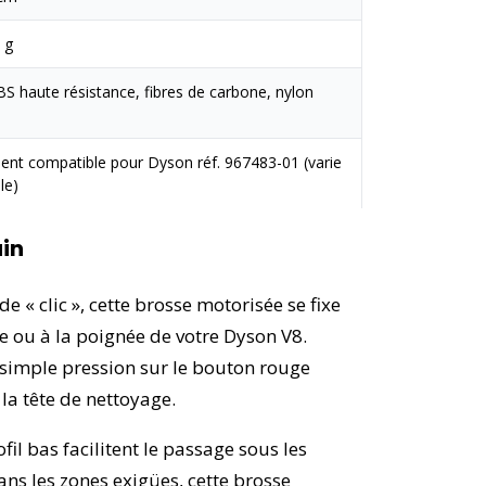
 g
BS haute résistance, fibres de carbone, nylon
nt compatible pour Dyson réf. 967483-01 (varie
le)
ain
e « clic », cette brosse motorisée se fixe
e ou à la poignée de votre Dyson V8.
e simple pression sur le bouton rouge
la tête de nettoyage.
fil bas facilitent le passage sous les
ns les zones exigües, cette brosse