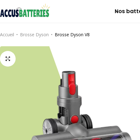
Nos batt
Dyson
Notre histoire
Accueil
Brosse Dyson
Brosse Dyson V8
Roomba
FAQs
Bosch
Makita
Ryobi