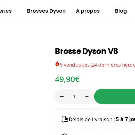
eries
Brosses Dyson
A propos
Blog
Batterie Makita 12v
Brosse Dyson V8
6
vendus ces 24 dernières heur
49,90
€
A
Délais de livraison :
5 à 7 jo
l
t