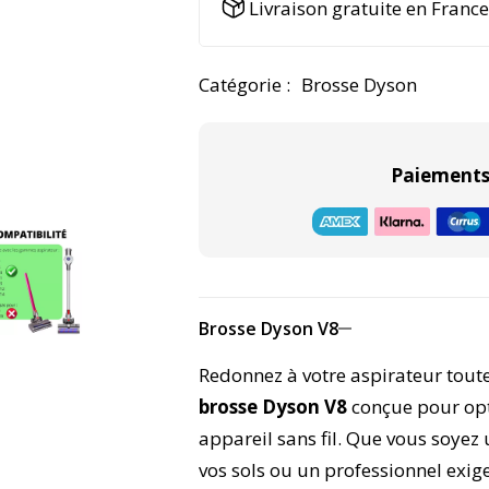
Livraison gratuite en Franc
e
r
n
Catégorie :
Brosse Dyson
a
t
i
Paiements 
v
e
:
Brosse Dyson V8
Redonnez à votre aspirateur toute
brosse Dyson V8
conçue pour opt
appareil sans fil. Que vous soyez 
vos sols ou un professionnel exig