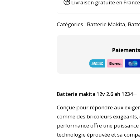
Livraison gratuite en Franc
e
r
n
Catégories :
Batterie Makita
,
Batt
a
t
i
Paiements 
v
e
:
Batterie makita 12v 2.6 ah 1234​
Conçue pour répondre aux exigen
comme des bricoleurs exigeants, 
performance offre une puissance 
technologie éprouvée et sa compa