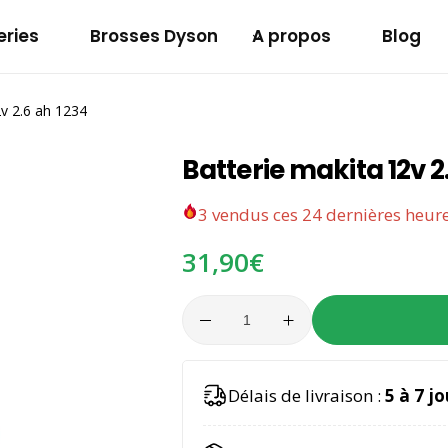
eries
Brosses Dyson
A propos
Blog
Batterie Makita 12v
v 2.6 ah 1234​
Batterie makita 12v 2.
3
vendus ces 24 dernières heur
31,90
€
A
Délais de livraison :
5 à 7 jo
l
t