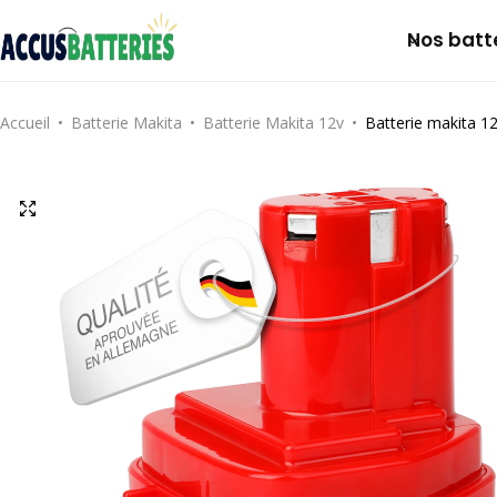
Nos batt
Dyson
Notre histoire
Accueil
Batterie Makita
Batterie Makita 12v
Batterie makita 12
Roomba
FAQs
Bosch
Makita
Ryobi