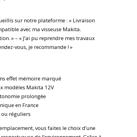
eillis sur notre plateforme : « Livraison
mpatible avec ma visseuse Makita.
on. » – « J’ai pu reprendre mes travaux
rendez-vous, je recommande ! »
ans effet mémoire marqué
ux modèles Makita 12V
utonomie prolongée
hnique en France
 ou réguliers
remplacement, vous faites le choix d’une
 respectueuse de l’environnement. Grâce à